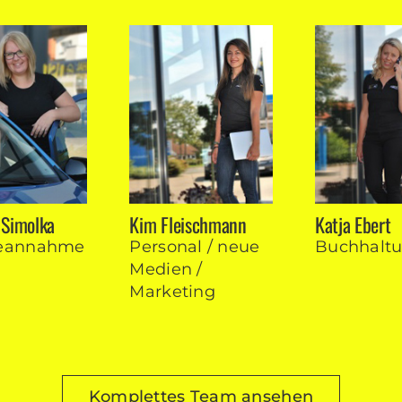
 Simolka
Kim Fleischmann
Katja Ebert
ce­annahme
Personal / neue
Buch­halt
Medien /
Marketing
Komplettes Team ansehen