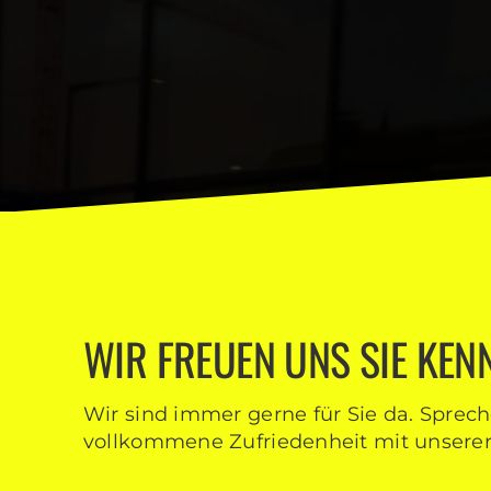
WIR FREUEN UNS SIE KE
Wir sind immer gerne für Sie da. Sprec
vollkommene Zufriedenheit mit unserer