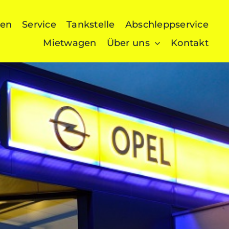
gen
Service
Tankstelle
Abschleppservice
Mietwagen
Über uns
Kontakt