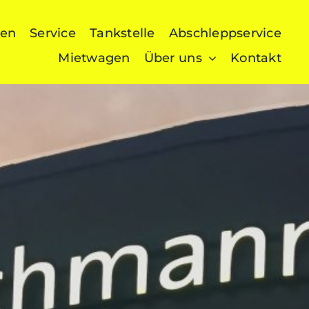
gen
Service
Tankstelle
Abschleppservice
Mietwagen
Über uns
Kontakt